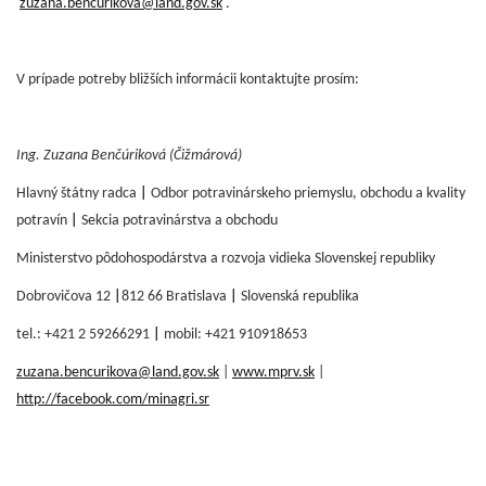
zuzana.bencurikova@land.gov.sk
.
V prípade potreby bližších informácii kontaktujte prosím:
Ing. Zuzana Benčúriková (Čižmárová)
Hlavný štátny radca
|
Odbor potravinárskeho priemyslu, obchodu a kvality
potravín
|
Sekcia potravinárstva a obchodu
Ministerstvo pôdohospodárstva a rozvoja vidieka Slovenskej republiky
Dobrovičova 12
|
812 66 Bratislava
|
Slovenská republika
tel.: +421 2 59266291
|
mobil: +421 910918653
zuzana.bencurikova@land.gov.sk
|
www.mprv.sk
|
http://facebook.com/minagri.sr