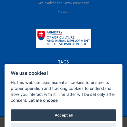
Get involved for Slovak companies
Contact
TAGS
We use cookies!
export
catalogue
agriculture
food
Slovak Republic
dairy
meat
canned food
food supplements
frozen products
oils
bakery
fats
Hi, this website uses essential cookies to ensure its
proper operation and tracking cookies to understand
sugar
honey
confectionery
wine
beer
spirits
how you interact with it. The latter will be set only after
non-alcoholic beverages
fish products
delicatessen
semi-manufacture
consent.
Let me choose
seasonings
Accept all
Copyright © 2026 / Technical support by
IZPI Nitra
/
Cookie Preferences