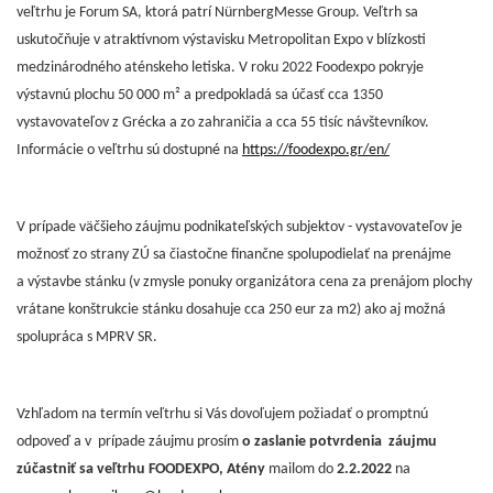
veľtrhu je Forum SA, ktorá patrí NürnbergMesse Group. Veľtrh sa
uskutočňuje v atraktívnom výstavisku Metropolitan Expo v blízkosti
medzinárodného aténskeho letiska. V roku 2022 Foodexpo pokryje
výstavnú plochu 50 000 m² a predpokladá sa účasť cca 1350
vystavovateľov z Grécka a zo zahraničia a cca 55 tisíc návštevníkov.
Informácie o veľtrhu sú dostupné na
https://foodexpo.gr/en/
V prípade väčšieho záujmu podnikateľských subjektov - vystavovateľov je
možnosť zo strany ZÚ sa čiastočne finančne spolupodielať na prenájme
a výstavbe stánku (v zmysle ponuky organizátora cena za prenájom plochy
vrátane konštrukcie stánku dosahuje cca 250 eur za m2) ako aj možná
spolupráca s MPRV SR.
Vzhľadom na termín veľtrhu si Vás dovoľujem požiadať o promptnú
odpoveď a v prípade záujmu prosím
o zaslanie potvrdenia záujmu
zúčastniť sa veľtrhu FOODEXPO, Atény
mailom do
2.2.2022
na