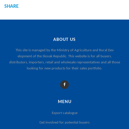
SHARE
ABOUT US
This site is managed by the
Ministry of Agriculture and Rural Dev
elopment of the Slovak Republic
. This website is for all buyers,
distributors, importers, retail and wholesale representatives and all those
looking for new products for their sales portfolio.
MENU
Export catalogue
Get involved for potential buyers