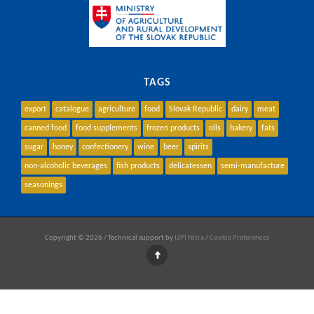
TAGS
export
catalogue
agriculture
food
Slovak Republic
dairy
meat
canned food
food supplements
frozen products
oils
bakery
fats
sugar
honey
confectionery
wine
beer
spirits
non-alcoholic beverages
fish products
delicatessen
semi-manufacture
seasonings
Copyright © 2026 / Technical support by
IZPI Nitra
/
Cookie Preferences