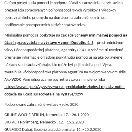
Cieľom poskytnutia pomoci je podpora účasti spracovateľa na výstavách,
prezentácia spracovaných poľnohospodárskych výrobkov a výrobkov
potravinárskeho priemyslu na domácom a zahraničnom trhu a
posilňovanie proexportných aktivít spracovateľov.
Minimálna pomoc sa poskytuje na základe
Schémy minimálnej pomoci na
účasť spracovateľa na výstave v znení Dodatku č. 3
prostredníctvom
výzvy Pôdohospodárskej platobnej agentúry (PPA). V schéme sú uvedené
presnejšie informácie ohľadom poskytnutia pomoci aj na aké oprávnené
náklady sa dotácia vzťahuje, kto môže byť prijímateľ a pod. Výzvu
zverejňuje Pôdohospodárska platobná agentúra na svojom webovom sídle.
Ako
VZOR
Vám odporúčame pozrieť si výzvu z minulého roka
https://www.apa.sk/vyzvy/vyzva-na-predkladanie-ziadosti-o-poskytnutie-
dotacie-na-ucast-spracovatela-na-vystave/9299
Podporované zahraničné výstavy v roku 2020:
GRÜNE WOCHE BERLÍN, Nemecko, 17. - 26.1.2020
BIOFACH Norimberg, Nemecko , 12. - 15.2.2020
GULFOOD Dubaj, Spojené arabské emiráty, 16. - 20.2.2020