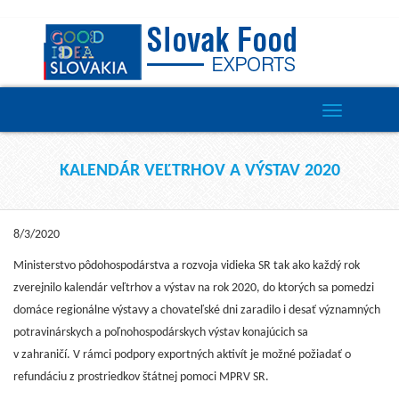
Toggle
navigation
KALENDÁR VEĽTRHOV A VÝSTAV 2020
8/3/2020
Ministerstvo pôdohospodárstva a rozvoja vidieka SR tak ako každý rok
zverejnilo kalendár veľtrhov a výstav na rok 2020, do ktorých sa pomedzi
domáce regionálne výstavy a chovateľské dni zaradilo i desať významných
potravinárskych a poľnohospodárskych výstav konajúcich sa
v zahraničí. V rámci podpory exportných aktivít je možné požiadať o
refundáciu z prostriedkov štátnej pomoci MPRV SR.