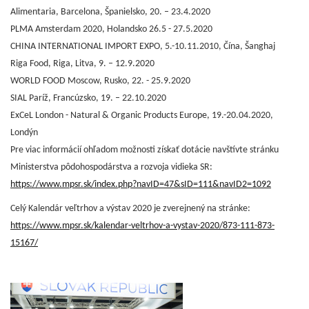
Alimentaria, Barcelona, Španielsko, 20. – 23.4.2020
PLMA Amsterdam 2020, Holandsko 26.5 - 27.5.2020
CHINA INTERNATIONAL IMPORT EXPO, 5.-10.11.2010, Čína, Šanghaj
Riga Food, Riga, Litva, 9. – 12.9.2020
WORLD FOOD Moscow, Rusko, 22. - 25.9.2020
SIAL Paríž, Francúzsko, 19. – 22.10.2020
ExCeL London - Natural & Organic Products Europe, 19.-20.04.2020,
Londýn
Pre viac informácií ohľadom možnosti získať dotácie navštívte stránku
Ministerstva pôdohospodárstva a rozvoja vidieka SR:
https://www.mpsr.sk/index.php?navID=47&sID=111&navID2=1092
Celý Kalendár veľtrhov a výstav 2020 je zverejnený na stránke:
https://www.mpsr.sk/kalendar-veltrhov-a-vystav-2020/873-111-873-
15167/