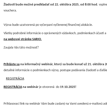
Žiadosti bude možné predkladať od 22. októbra 2025, od 8:00 hod
. vypln
vouchera.
Výzva bude uzatvorená po vyčerpaní vyčlenenej finančnej alokácie.
Všetky podrobné informácie o oprávnených výdavkoch, podmienkach účasti a 
na webovej stránke SARIO
.
Zaujala Vás táto možnosť?
Prihláste sa
na informačný webinár, ktorý sa bude konať už 21. októbra 2
detailné informácie o podmienkach výzvy, postupe podávania žiadostí a ďalšie
REGISTRÁCIA
REGISTRÁCIA
na webinár
je otvorená do
19.10.2025!
Prihlasovací link na webinár Vám bude zaslaný na Vami uvedenú e-mailovú ad