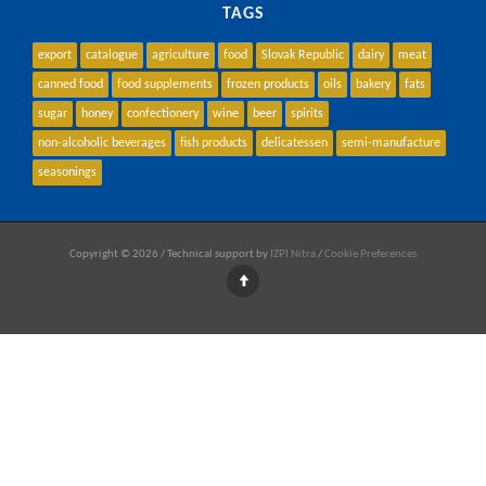
TAGS
export
catalogue
agriculture
food
Slovak Republic
dairy
meat
canned food
food supplements
frozen products
oils
bakery
fats
sugar
honey
confectionery
wine
beer
spirits
non-alcoholic beverages
fish products
delicatessen
semi-manufacture
seasonings
Copyright © 2026 / Technical support by
IZPI Nitra
/
Cookie Preferences