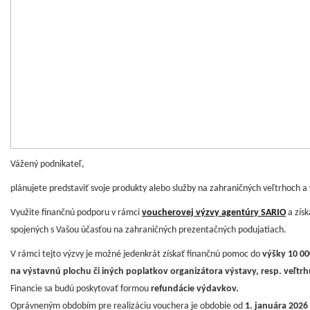
Vážený podnikateľ,
plánujete predstaviť svoje produkty alebo služby na zahraničných veľtrhoch 
Využite finančnú podporu v rámci
voucherovej výzvy agentúry SARIO
a získ
spojených s Vašou účasťou na zahraničných prezentačných podujatiach.
V rámci tejto výzvy je možné jedenkrát získať finančnú pomoc do
výšky 10 0
na výstavnú plochu či iných poplatkov organizátora výstavy, resp. veľtrh
Financie sa budú poskytovať formou
refundácie výdavkov.
Oprávneným obdobím pre realizáciu vouchera je obdobie od
1. januára 2026