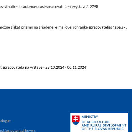
oskytnutie-dotacie-na-ucast-spracovatela-na-vystave/12798
 možné získať priamo na zriadenej e-mailovej schránke
spracovatelia@apa.sk
.
sť spracovateľa na výstave - 23.10.2024 - 06.11.2024
talogue
ed for potential buyers