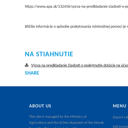
https://www.apa.sk/132456/vyzva-na-predkladanie-ziadosti-o-p
Bližšie informácie o spôsobe poskytovania minimálnej pomoci je
NA STIAHNUTIE
Výzva na predkladanie žiadostí o poskytnutie dotácie na úča
SHARE
ABOUT US
MENU
This site is managed by the
Ministry of
Export ca
Agriculture and Rural Dev elopment of the Slovak
Get involv