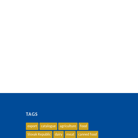
TAGS
export
catalogue
agriculture
food
Slovak Republic
dairy
meat
canned food