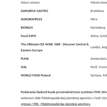
Názov výstavy
Miesto kona
DANUBIUS GASTRO
Bratislava
AGROKOMPLEX
Nitra
BIOFACH
Norimberg,
Food EXPO
Atény, Gréc
The Ultimate CEE WINE FAIR - Discover Central &
Londýn, Ang
Eastern Europe
PLMA
Amsterdam,
SIAL
Paríž, Franc
WORLD FOOD Poland
Varšava, Po
Podávanie žiadostí bude prostredníctvom systému ITMS 2014+
webovom sídle Pôdohospodárskej platobnej agentúry v časti
Výzv
výstave / PPA - Pôdohospodárska platobná agentúra
.