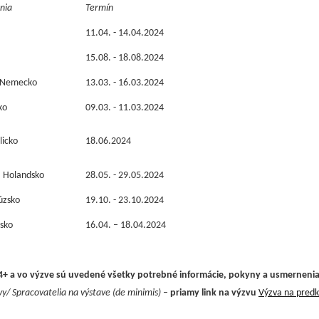
nia
Termín
11.04. - 14.04.2024
15.08. - 18.08.2024
 Nemecko
13.03. - 16.03.2024
ko
09.03. - 11.03.2024
licko
18.06.2024
 Holandsko
28.05. - 29.05.2024
úzsko
19.10. - 23.10.2024
ľsko
16.04. – 18.04.2024
 a vo výzve sú uvedené všetky potrebné informácie, pokyny a usmernenia n
y/ Spracovatelia na výstave (de minimis)
–
priamy link na výzvu
Výzva na predk