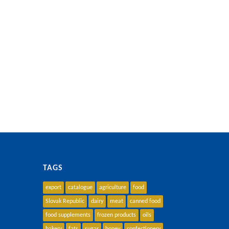
TAGS
export
catalogue
agriculture
food
Slovak Republic
dairy
meat
canned food
food supplements
frozen products
oils