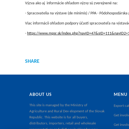
Výzva ako aj informácie ohľadom výzvy sú zverejnené na:
- Spracovatelia na výstave (de minimis) / PPA - Pôdohospodárska
Viac informácii ohľadom podpory účasti spracovateľa na výstavá
-
https://www.mpsr.sk/index.php?navID=47&sID=111&navID2=
SHARE
ABOUT US
MENU
This site is managed by the
Ministry of
Export ca
Agriculture and Rural Dev elopment of the Slovak
Get involv
Republic
. This website is for all buyers,
distributors, importers, retail and wholesale
Get invol