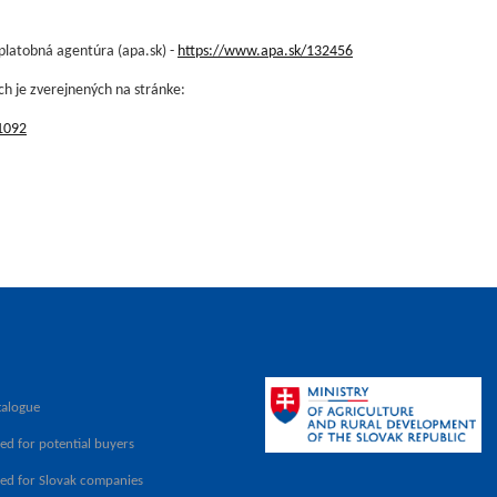
 platobná agentúra (apa.sk) -
https://www.apa.sk/132456
ch je zverejnených na stránke:
1092
talogue
ed for potential buyers
ved for Slovak companies